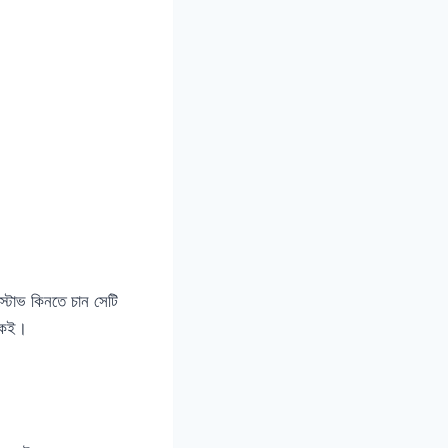
্টোভ কিনতে চান সেটি
েকেই।