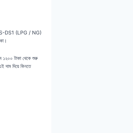
টন WGS-DS1 (LPG / NG)
াকা।
াম ১২০০ টাকা থেকে শুরু
এই দাম দিয়ে কিনতে