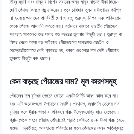
তীব্র ঘ্রাণ এবং রান্নায় বিশেষ স্বাদের জন্য মানুষ বাড়তি টাকা দিয়েও
দেশি পেঁয়াজ কিনতে পছন্দ করেন। তবে চাহিদার তুলনায় উৎপাদন পর্যাপ্ত
না হওয়ায় আমাদের পার্শ্ববর্তী দেশ ভারত, তুরস্ক, মিশর এবং পাকিস্তান
থেকে পেঁয়াজ আমদানি করতে হয়। বর্তমানে বাজারে ভারতীয় পেঁয়াজের
সরবরাহ থাকলেও তার দামও গত বছরের তুলনায় কিছুটা চড়া। তুরস্ক বা
মিশর থেকে আসা বড় সাইজের পেঁয়াজগুলো সাধারণত হোটেল ও
রেস্তোরাঁগুলোতে বেশি ব্যবহৃত হয়, কারণ এগুলোর দাম দেশি পেঁয়াজের
তুলনায় কিছুটা কম থাকে।
কেন বাড়ছে পেঁয়াজের দাম? মূল কারণসমূহ
পেঁয়াজের দাম বৃদ্ধির পেছনে কোনো একটি নির্দিষ্ট কারণ কাজ করে না।
বরং এটি অনেকগুলো উপাদানের সমষ্টি। প্রথমত, জ্বালানি তেলের দাম
বৃদ্ধির ফলে ট্রাক ভাড়া বা পরিবহন খরচ উল্লেখযোগ্য হারে বেড়েছে।
গ্রাম থেকে শহরে পেঁয়াজ পৌঁছাতেই প্রতি কেজিতে ৫-৮ টাকা খরচ বেড়ে
যাচ্ছে। দ্বিতীয়ত, আবহাওয়া পরিবর্তনের ফলে পেঁয়াজের ফলন ক্ষতিগ্রস্ত