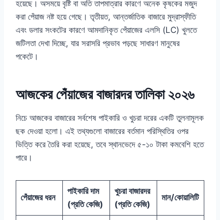
হয়েছে। অসময়ে বৃষ্টি বা অতি তাপমাত্রার কারণে অনেক কৃষকের মজুদ
করা পেঁয়াজ নষ্ট হয়ে গেছে। তৃতীয়ত, আন্তর্জাতিক বাজারে মুদ্রাস্ফীতি
এবং ডলার সংকটের কারণে আমদানিকৃত পেঁয়াজের এলসি (LC) খুলতে
জটিলতা দেখা দিচ্ছে, যার সরাসরি প্রভাব পড়ছে সাধারণ মানুষের
পকেটে।
আজকের পেঁয়াজের বাজারদর তালিকা ২০২৬
নিচে আজকের বাজারের সর্বশেষ পাইকারি ও খুচরা দরের একটি তুলনামূলক
ছক দেওয়া হলো। এই তথ্যগুলো বাজারের বর্তমান পরিস্থিতির ওপর
ভিত্তি করে তৈরি করা হয়েছে, তবে স্থানভেদে ৫-১০ টাকা কমবেশি হতে
পারে।
পাইকারি দাম
খুচরা বাজারদর
পেঁয়াজের ধরন
মান/কোয়ালিটি
(প্রতি কেজি)
(প্রতি কেজি)