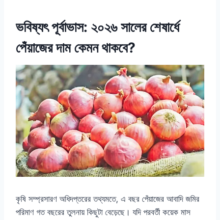
ভবিষ্যৎ পূর্বাভাস: ২০২৬ সালের শেষার্ধে
পেঁয়াজের দাম কেমন থাকবে?
কৃষি সম্প্রসারণ অধিদপ্তরের তথ্যমতে, এ বছর পেঁয়াজের আবাদি জমির
পরিমাণ গত বছরের তুলনায় কিছুটা বেড়েছে। যদি পরবর্তী কয়েক মাস